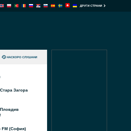
ДРУГИ СТРАНИ
НАСКОРО СЛУШАНИ
и
Стара Загора
 Пловдив
M
c FM (София)