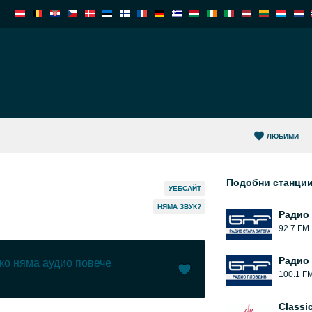
ЛЮБИМИ
Подобни станци
УЕБСАЙТ
НЯМА ЗВУК?
Радио 
92.7 FM
Радио
ко няма аудио повече
100.1 F
Харесай (
36
)
(
0
)
Classi