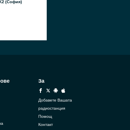
K2 (София)
рове
За
Добавете Вашата
радиостанция
Помощ
на
Контакт