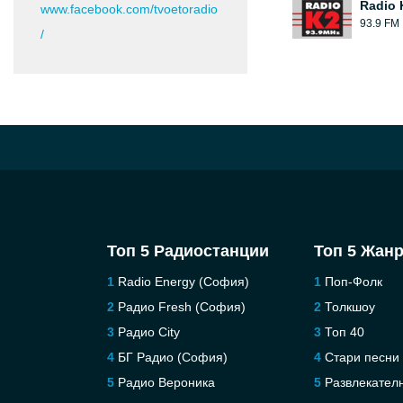
Radio 
www.facebook.com/tvoetoradio
93.9 FM
/
Топ 5 Радиостанции
Топ 5 Жан
Radio Energy (София)
Поп-Фолк
Радио Fresh (София)
Толкшоу
Pадио City
Топ 40
БГ Радио (София)
Стари песни
Радио Вероника
Развлекател