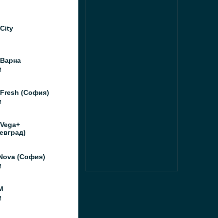
City
 Варна
M
Fresh (София)
M
 Vega+
евград)
Nova (София)
M
M
M