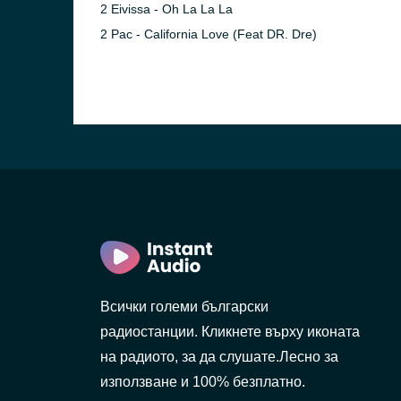
2 Eivissa - Oh La La La
2 Pac - California Love (Feat DR. Dre)
Всички големи български
радиостанции. Кликнете върху иконата
на радиото, за да слушате.Лесно за
използване и 100% безплатно.