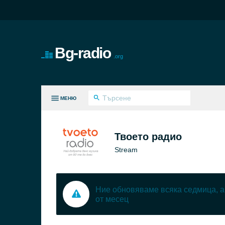
Bg-radio
.org
МЕНЮ
И ЖАНРОВЕ
Твоето радио
Stream
Ние обновяваме всяка седмица, а
от месец