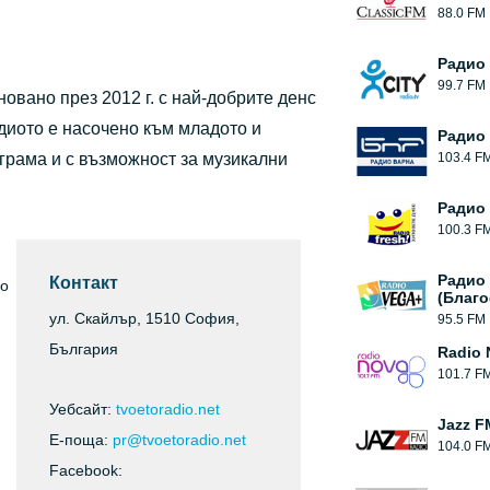
88.0 FM
Pадио 
99.7 FM
овано през 2012 г. с най-добрите денс
адиото е насочено към младото и
Радио
грама и с възможност за музикални
103.4 F
Радио 
100.3 F
Радио
Контакт
до
(Благо
ул. Скайлър, 1510 София,
95.5 FM
България
Radio 
101.7 F
Уебсайт:
tvoetoradio.net
Jazz F
Е-поща:
pr@tvoetoradio.net
104.0 F
Facebook: