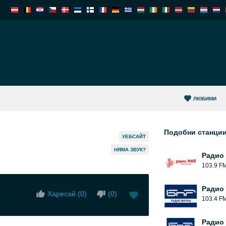
ЛЮБИМИ
Подобни станци
УЕБСАЙТ
НЯМА ЗВУК?
Радио
103.9 F
Радио
Харесай (
0
)
(
0
)
103.4 F
Радио