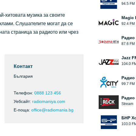
94.5 FM
ай-хитовата музика за своите
Magic 
клами. Слушателите могат да се
92.4 FM
ата страница за радиото или чрез
Радио
87.6 FM
Jazz F
104.0 F
Контакт
България
Pадио 
99.7 FM
Телефон:
0888 123 456
Радио 
Уебсайт:
radiomaniya.com
Stream
Е-поща:
office@radiomania.bg
БНР Х
103.0 F