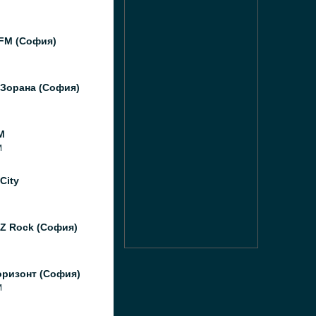
FM (София)
 Зорана (София)
M
M
City
Z Rock (София)
оризонт (София)
M