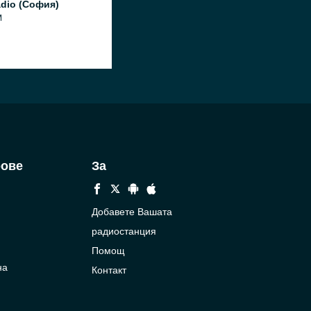
dio (София)
M
рове
За
Добавете Вашата
радиостанция
Помощ
на
Контакт