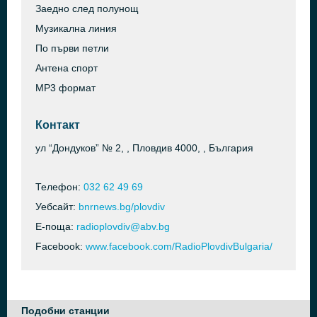
Заедно след полунощ
Музикална линия
По първи петли
Антена спорт
МР3 формат
Контакт
ул “Дондуков” № 2, , Пловдив 4000, , България
Телефон:
032 62 49 69
Уебсайт:
bnrnews.bg/plovdiv
Е-поща:
radioplovdiv@abv.bg
Facebook:
www.facebook.com/RadioPlovdivBulgaria/
Подобни станции