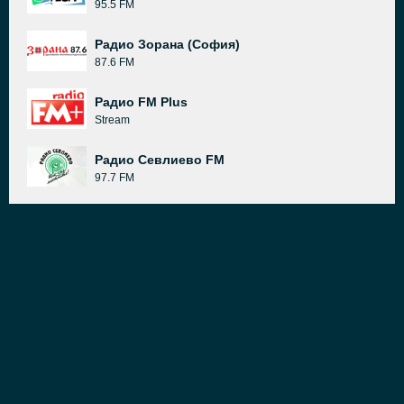
95.5 FM
Радио Зорана (София)
87.6 FM
Радио FM Plus
Stream
Радио Севлиево FM
97.7 FM