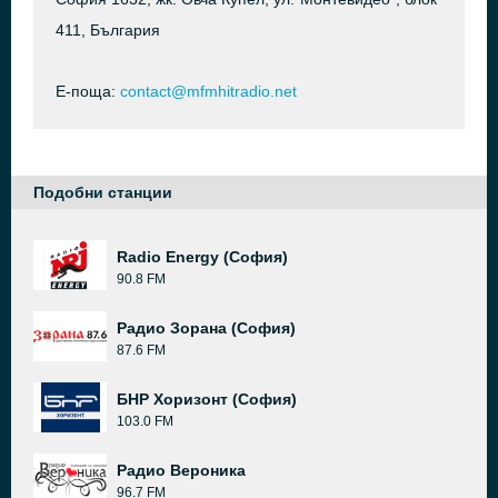
411, България
Е-поща:
contact@mfmhitradio.net
Подобни станции
Radio Energy (София)
90.8 FM
Радио Зорана (София)
87.6 FM
БНР Хоризонт (София)
103.0 FM
Радио Вероника
96.7 FM