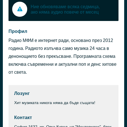
Ние обновяваме всяка седмица,
ако няма аудио повече от месец
Профил
Радио МФМ е интернет ради, основано през 2012
година. Радиото излъчва само музика 24 часа в
денонощието без прекъсване. Програмната схема
включва съврeменни и актуални поп и денс хитове
от света.
Лозунг
Хит музиката никога няма да бъде същата!
Контакт
София 1632, жк. Овча Купел, ул."Монтевидео", блок