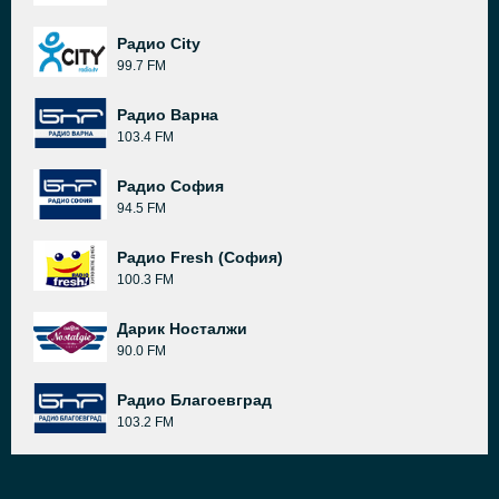
Pадио City
99.7 FM
Радио Варна
103.4 FM
Радио София
94.5 FM
Радио Fresh (София)
100.3 FM
Дарик Носталжи
90.0 FM
Радио Благоевград
103.2 FM