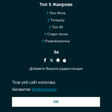
Топ 5 Жанрове
Поп-Фолк
Толкшоу
Топ 40
Стари песни
Развлекателна
За
Добавете Вашата радиостанция
Помощ
Този уеб сайт използва
Контакт
бисквитки
Информация
© 2026 InstantAudio. Всички права запазени. ・
DMCA
・
Политика за
OK
поверителност