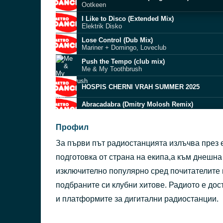
Ootkeen
I Like to Disco (Extended Mix)
Elektrik Disko
Lose Control (Dub Mix)
Mariner + Domingo, Loveclub
Push the Tempo (club mix)
Me & My Toothbrush
HOSPIS CHERNI VRAH SUMMER 2025
Abracadabra (Dmitry Molosh Remix)
Sergey Levitskiy
Summer Dive
Профил
Weird Sounding Dude
За първи път радиостанцията излъчва през 
Hotstepper
Block & Crown & Crazibiza
подготовка от страна на екипа,а към днешна
Behind the Shadow
изключително популярно сред почитателите 
Juan Deminicis
подбраните си клубни хитове. Радиото е дос
Revelations (Viel remix)
Wassu
и платформите за дигитални радиостанции.