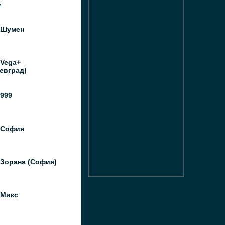
M
 Шумен
 Vega+
евград)
999
 София
 Зорана (София)
 Микс