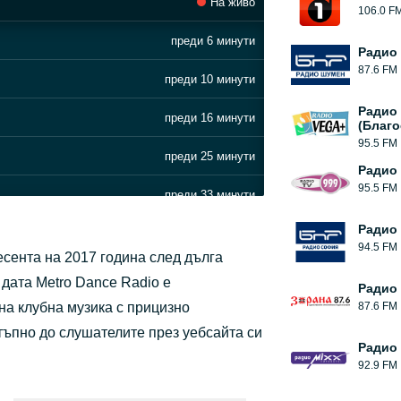
На живо
106.0 F
преди 6 минути
Радио
87.6 FM
преди 10 минути
Радио
преди 16 минути
(Благо
95.5 FM
преди 25 минути
Радио 
95.5 FM
преди 33 минути
Радио
преди 37 минути
94.5 FM
есента на 2017 година след дълга
преди 42 минути
 дата Metro Dance Radio е
Радио
на клубна музика с прицизно
87.6 FM
преди 47 минути
тъпно до слушателите през уебсайта си
Радио
преди 59 минути
92.9 FM