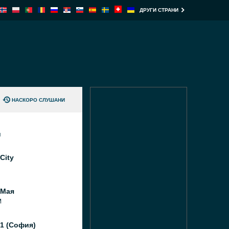
ДРУГИ СТРАНИ
НАСКОРО СЛУШАНИ
и
City
 Мая
M
1 (София)