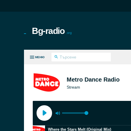
Bg-radio
.org
МЕНЮ
И ЖАНРОВЕ
Metro Dance Radio
Stream
Where the Stars Melt (Original Mix)