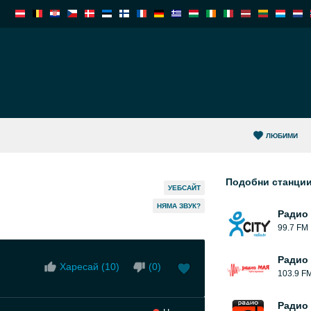
ЛЮБИМИ
Подобни станци
УЕБСАЙТ
НЯМА ЗВУК?
Pадио 
99.7 FM
Радио
Харесай (
10
)
(
0
)
103.9 F
Радио 