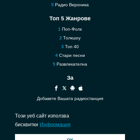
Радио Вероника
Топ 5 Жанрове
Поп-Фолк
Толкшоу
Топ 40
Стари песни
Развлекателна
За
Добавете Вашата радиостанция
Помощ
Този уеб сайт използва
Контакт
бисквитки
Информация
© 2026 InstantAudio. Всички права запазени. ・
DMCA
・
Политика за