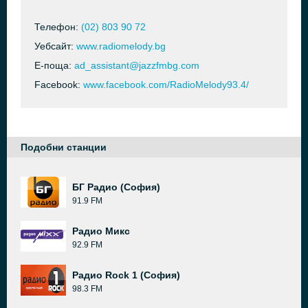
Телефон:
(02) 803 90 72
Уебсайт:
www.radiomelody.bg
Е-поща:
ad_assistant@jazzfmbg.com
Facebook:
www.facebook.com/RadioMelody93.4/
Подобни станции
БГ Радио (София)
91.9 FM
Радио Микс
92.9 FM
Радио Rock 1 (София)
98.3 FM