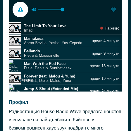
The Limit To Your Love
На живо
Imad
Mamakosa
преди 4 минути
Aaron Sevilla, Yasha, Yas Cepeda
Bailando
преди 9 минути
Pietro & Massianello
Man With the Red Face
преди 13 минути
Disla, Danis & Syntheticsax
Forever (feat. Malou & Yuna)
преди 19 минути
HUGEL, Diplo, Malou, Yuna
Jump & Shout (Extended Mix)
преди 24 минути
Divolly & Markward
Party Started (feat. French Caviar)
Профил
преди 28 минути
HUGEL, Jenn Morel, OCHOK, Kaya, French Caviar
Радиостанция House Radio Wave предлага нонстоп
Catch Me
преди 34 минути
JosephNappi
излъчване на най-дълбоките бийтове и
BODY
безкомпромисен хаус звук подбран с много
преди 38 минути
Levi, Future Cartel, Mvrin