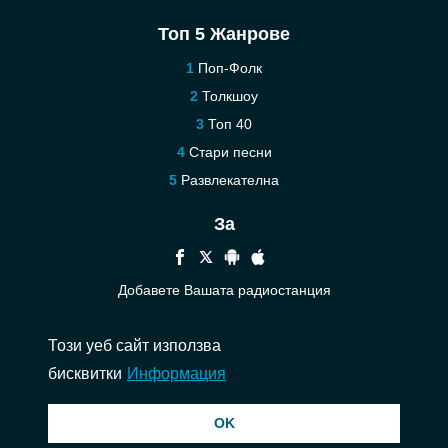
Топ 5 Жанрове
Поп-Фолк
Толкшоу
Топ 40
Стари песни
Развлекателна
За
Добавете Вашата радиостанция
Помощ
Този уеб сайт използва
Контакт
бисквитки
Информация
© 2026 InstantAudio. Всички права запазени. ・
DMCA
・
Политика за
OK
поверителност