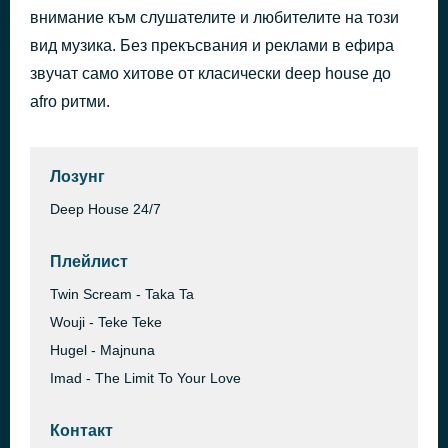
внимание към слушателите и любителите на този
Make Me (Franky Rizardo Remix)
преди 43 минути
Borai & Denham Audio
вид музика. Без прекъсвания и реклами в ефира
звучат само хитове от класически deep house до
afro ритми.
Лозунг
Deep House 24/7
Плейлист
Twin Scream - Taka Ta
Wouji - Teke Teke
Hugel - Majnuna
Imad - The Limit To Your Love
Контакт