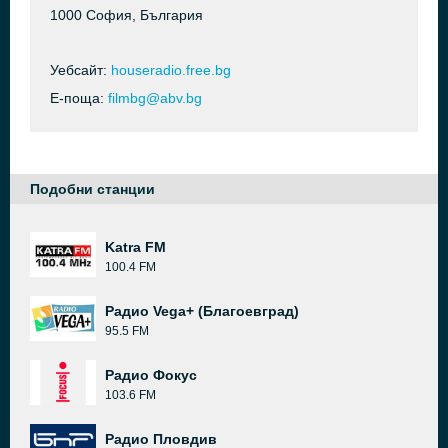
1000 София, България
Уебсайт:
houseradio.free.bg
Е-поща:
filmbg@abv.bg
Подобни станции
Katra FM
100.4 FM
Радио Vega+ (Благоевград)
95.5 FM
Радио Фокус
103.6 FM
Радио Пловдив