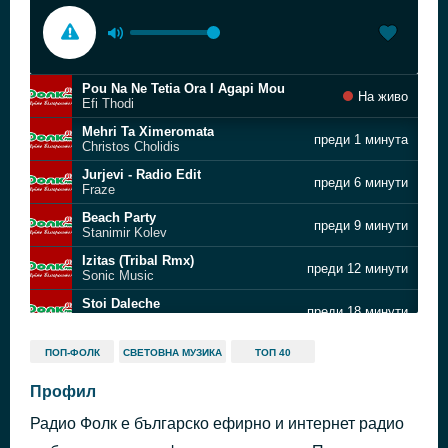
Pou Na Ne Tetia Ora I Agapi Mou
На живо
Efi Thodi
Mehri Ta Ximeromata
преди 1 минута
Christos Cholidis
Jurjevi - Radio Edit
преди 6 минути
Fraze
Beach Party
преди 9 минути
Stanimir Kolev
Izitas (Tribal Rmx)
преди 12 минути
Sonic Music
Stoi Daleche
преди 18 минути
Emanuela
Ако някога - Dian Solo Remix
преди 22 минути
ПОП-ФОЛК
СВЕТОВНА МУЗИКА
ТОП 40
Lubo Kirov
Σ' αγαπώ
Профил
преди 27 минути
Vasilis Maroulas LAB
Радио Фолк е българско ефирно и интернет радио
A Ticket Of Happiness
преди 29 минути
Uechi Masaya