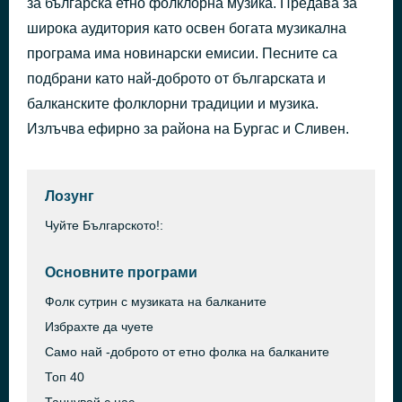
за българска етно фолклорна музика. Предава за
Isitirio Ena
широка аудитория като освен богата музикална
преди 30 минути
Nikos Oikonomopoulos
програма има новинарски емисии. Песните са
подбрани като най-доброто от българската и
балканските фолклорни традиции и музика.
Излъчва ефирно за района на Бургас и Сливен.
Лозунг
Чуйте Българското!:
Основните програми
Фолк сутрин с музиката на балканите
Избрахте да чуете
Само най -доброто от етно фолка на балканите
Топ 40