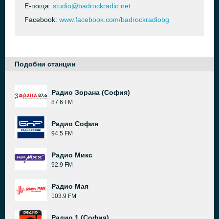
Е-поща:
studio@badrockradio.net
Facebook:
www.facebook.com/badrockradiobg
Подобни станции
Радио Зорана (София)
87.6 FM
Радио София
94.5 FM
Радио Микс
92.9 FM
Радио Мая
103.9 FM
Радио 1 (София)