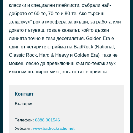
класики и специални плейлисти, събрали най-
I Say A Little Prayer
преди 1 час
Aretha Franklin
доброто от 60-те, 70-те и 80-те. Ако търсиш
„олдскуул“ рок атмосфера за вкъщи, за работа или
докато пътуваш, това е каналът, който държи
линията точно в тези десетилетия. Golden Era е
един от четирите стрийма на BadRock (National,
Classic Rock, Hard & Heavy и Golden Era), така че
можеш лесно да превключиш към по-тежък звук
или към по-широк микс, когато ти се прииска.
Контакт
България
Телефон:
0888 901546
Уебсайт:
www.badrockradio.net