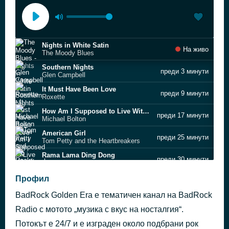
Nights in White Satin
На живо
The Moody Blues
Southern Nights
преди 3 минути
Glen Campbell
It Must Have Been Love
преди 9 минути
Roxette
How Am I Supposed to Live Without You
преди 17 минути
Michael Bolton
American Girl
преди 25 минути
Tom Petty and the Heartbreakers
Rama Lama Ding Dong
преди 30 минути
Rocky Sharpe & The Replays
Mexico
Профил
преди 35 минути
The Les Humphries Singers
BadRock Golden Era е тематичен канал на BadRock
Movin’ Out
преди 41 минути
Billy Joel
Radio с мотото „музика с вкус на носталгия“.
The Shoop Shoop Song
Потокът е 24/7 и е изграден около подбрани рок
преди 52 минути
Cher