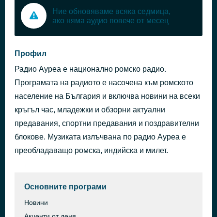
Ние обновяваме всяка седмица,
ако няма аудио повече от месец
Профил
Радио Ауреа е национално ромско радио.
Програмата на радиото е насочена към ромското
население на България и включва новини на всеки
кръгъл час, младежки и обзорни актуални
предавания, спортни предавания и поздравителни
блокове. Музиката излъчвана по радио Ауреа е
преобладаващо ромска, индийска и милет.
Основните програми
Новини
Акценти от деня