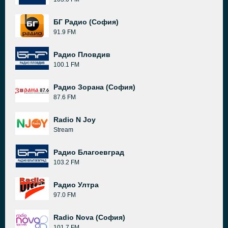
БГ Радио (София)
91.9 FM
Радио Пловдив
100.1 FM
Радио Зорана (София)
87.6 FM
Radio N Joy
Stream
Радио Благоевград
103.2 FM
Радио Ултра
97.0 FM
Radio Nova (София)
101.7 FM