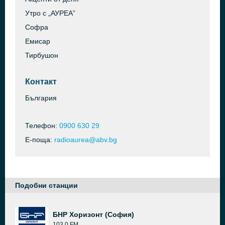
Утро с „АУРЕА”
Софра
Емисар
Тирбушон
Контакт
България
Телефон:
0900 630 29
Е-поща:
radioaurea@abv.bg
Подобни станции
БНР Хоризонт (София)
103.0 FM