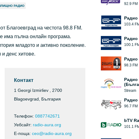
92.9 FM
ИЛИЩНО РАДИО
Радио
103.4 F
от Благоевград на честота 98.8 FM.
ече има пълна онлайн програма.
Радио
итория младото и активно поколение.
100.1 F
 и денс хитове.
Радио 
98.3 FM
Радио
Контакт
(Бълга
1 Georgi Izmirliev , 2700
Stream
Blagoevgrad, България
Радио
96.7 FM
Телефон:
0887742671
bTV Ra
Уебсайт:
radio-aura.org
101.1 F
Е-поща:
ceo@radio-aura.org