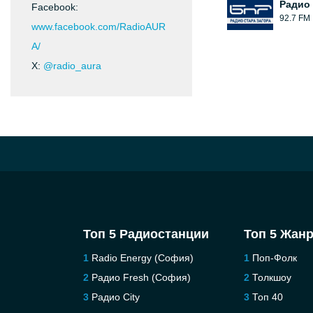
Радио 
Facebook:
92.7 FM
www.facebook.com/RadioAUR
A/
X:
@radio_aura
Топ 5 Радиостанции
Топ 5 Жан
Radio Energy (София)
Поп-Фолк
Радио Fresh (София)
Толкшоу
Pадио City
Топ 40