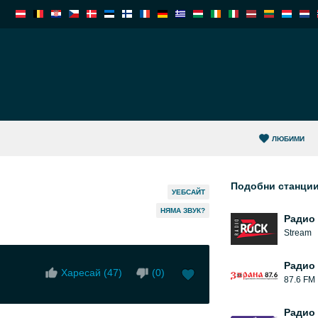
ЛЮБИМИ
Подобни станци
УЕБСАЙТ
НЯМА ЗВУК?
Радио 
Stream
Радио
Харесай (
47
)
(
0
)
87.6 FM
Радио