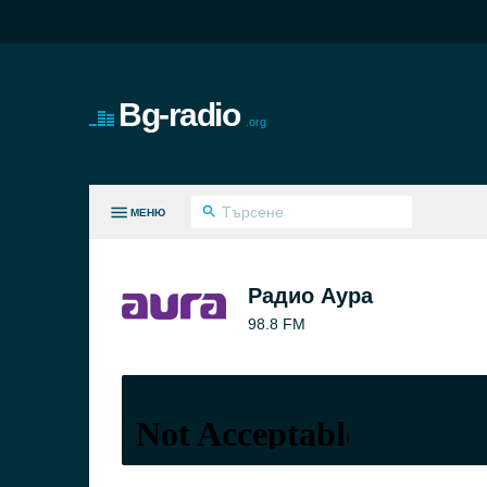
Bg-radio
.org
МЕНЮ
И ЖАНРОВЕ
Радио Аура
98.8 FM