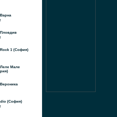
 Варна
M
 Пловдив
M
Rock 1 (София)
 Леле Мале
рия)
 Вероника
dio (София)
M